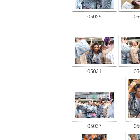
05025
05
05031
05
05037
05