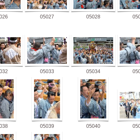
026
05027
05028
05
032
05033
05034
05
038
05039
05040
05