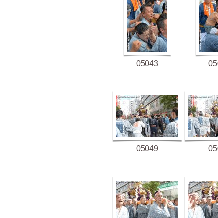
05043
05
05049
05