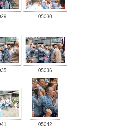
029
05030
035
05036
041
05042