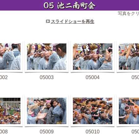
写真をク
スライドショーを再生
002
05003
05004
05
008
05009
05010
05