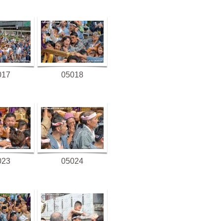
017
05018
023
05024