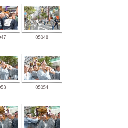
047
05048
053
05054